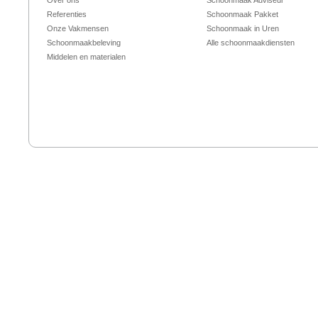
Over ons
Schoonmaak Adviseur
Referenties
Schoonmaak Pakket
Onze Vakmensen
Schoonmaak in Uren
Schoonmaakbeleving
Alle schoonmaakdiensten
Middelen en materialen