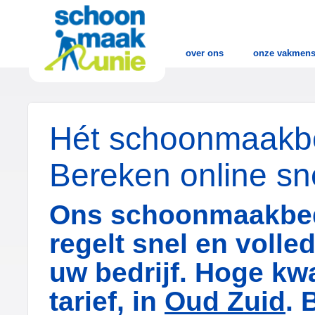
over ons
onze vakmen
Hét schoonmaakbed
Bereken online sne
Ons schoonmaakbed
regelt snel en voll
uw bedrijf. Hoge kwa
tarief, in
Oud Zuid
. 